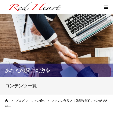
ファン作りマネジメント
ファン作りLINE講座
逆あみだくじ研修
プロフィール
あなたの脳に刺激を
お問い合せ
コンテンツ一覧
ーム
ブログ
ファン作り
ファンの作り方！強烈なMYファンができ
た…