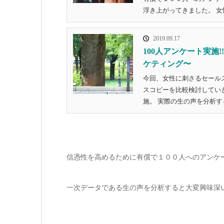
浮き上がってきました。 女性
2019.09.17
100人アンケート実
ケティング〜
今回、女性に刺さるセール
スコピーを比較検討してい
施。 実際の生の声を分析す
信憑性を高めるために有償で１００人へのアンケ
一次データである生の声を分析すると大変興味深