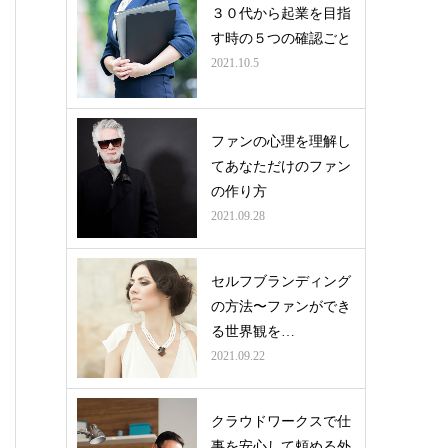
３０代から起業を目指
す時の５つの確認ごと
2021.10.5
ファンの心理を理解し
てあなただけのファン
の作り方
2021.09.28
セルフブランディング
の方法〜ファンができ
る世界観を…
2021.09.22
クラウドワークスで仕
事を安心して頼める外