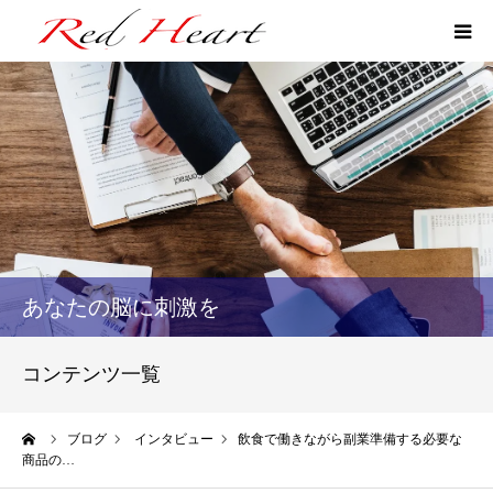
ファン作りマネジメント
ファン作りLINE講座
逆あみだくじ研修
プロフィール
あなたの脳に刺激を
お問い合せ
コンテンツ一覧
ーム
ブログ
インタビュー
飲食で働きながら副業準備する必要な
商品の…