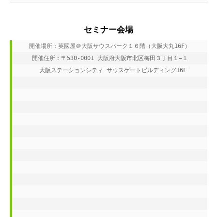
セミナー会場
開催場所：英國屋＠大阪サウスパーク１６階（大阪大丸16F）

 開催住所：〒530-0001 大阪府大阪市北区梅田３丁目１−１ 

　大阪ステーションシティ サウスゲートビルディング16F‎
