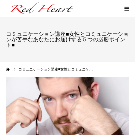
ファン作りマネジメント
コミュニケーション講座■女性とコミュニケーショ
ンが苦手なあなたにお届けする５つの必勝ポイン
ファン作りLINE講座
ト■
逆あみだくじ研修
ーム
コミュニケーション講座■女性とコミュニケ…
プロフィール
お問い合せ