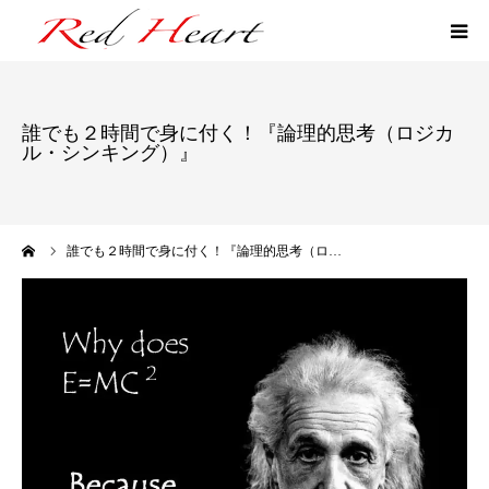
ファン作りマネジメント
誰でも２時間で身に付く！『論理的思考（ロジカ
ル・シンキング）』
ファン作りLINE講座
逆あみだくじ研修
ーム
誰でも２時間で身に付く！『論理的思考（ロ…
プロフィール
お問い合せ