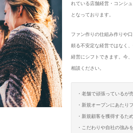
れている店舗経営・コンシュ
となっております。
ファン作りの仕組み作りや口
頼る不安定な経営ではなく、
経営にシフトできます。今、
相談ください。
・老舗で頑張っているが
・新規オープンにあたり
・新規顧客を獲得するた
・こだわりや自社の強みを